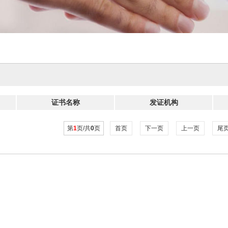
证书名称
发证机构
第
1
页/共
0
页
首页
下一页
上一页
尾