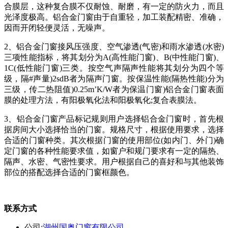
合膜层，这种复合膜不仅耐蚀、耐磨，有一定的防火力，而且
光泽度极高。铝合金门窗由于自重轻，加工装配精密、准确，
因而开闭轻便灵活，无噪声。
2、铝合金门窗接风压强度、空气渗透(气密)和雨水渗透(水密)
三项性能指标，将其划分为A(高性能门窗)、B(中性能门窗)、
1C(低性能门窗)三类。按空气声隔声性能将其划分为四个等
级，隔#声量)2sdB者为隔声门窗。按保温性能(隔热性能)分为
三级，传二热阻值)0.25m’K/W者为保温门窗)铝合金门窗表面
膜的处理方法，有阳极氧化法和阳极氧化;复合表膜法。
3、铝合金门窗产品标记规则用户选择铝合金门窗时，首先根
据房间大小选择恰当的门窗。规格尺寸，根据使用要求，选择
合适的门窗种类。其次根据门窗的使用部位(如内门、外门)确
定门窗的各种性能要求值，如窗户和规门要求有一定的隔热、
隔声、水密、气密性要求。用户根据自己的喜好和与其他装饰
部位的搭配选择合适的门窗框颜色。
联系方式
公司:
湖州国奥门窗有限公司