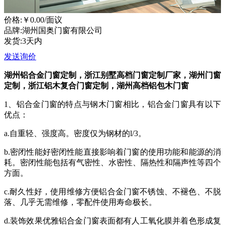
价格:
￥0.00
/面议
品牌:湖州国奥门窗有限公司
发货:3天内
发送询价
湖州铝合金门窗定制，
浙江
别墅高档门窗定制厂家
，
湖州门窗
定制，
浙江
铝木复合门窗定制，
湖州
高档铝包木门窗
1、铝合金门窗的特点与钢木门窗相比，铝合金门窗具有以下
优点：
a.自重轻、强度高。密度仅为钢材的l/3。
b.密闭性能好密闭性能直接影响着门窗的使用功能和能源的消
耗。密闭性能包括有气密性、水密性、隔热性和隔声性等四个
方面。
c.耐久性好，使用维修方便铝合金门窗不锈蚀、不褪色、不脱
落、几乎无需维修，零配件使用寿命极长。
d.装饰效果优雅铝合金门窗表面都有人工氧化膜并着色形成复